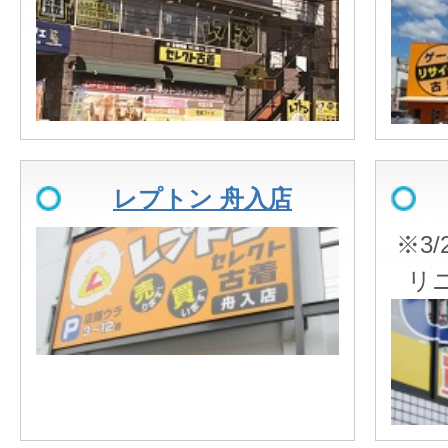
レプトン 舟入店
※3
リ