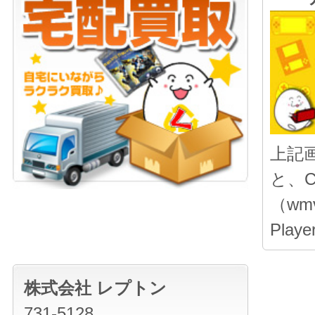
上記
と、
（wmv
Pla
株式会社 レプトン
731-5128