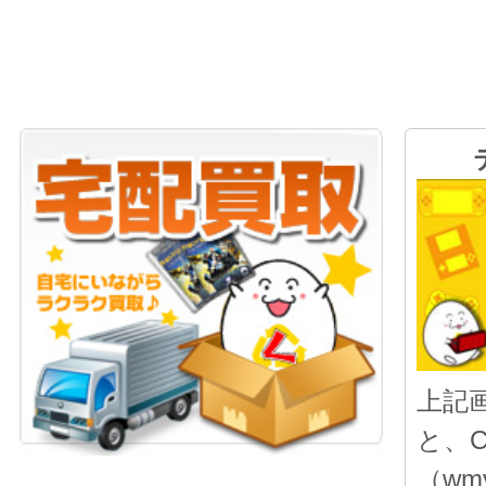
上記
と、
（wmv