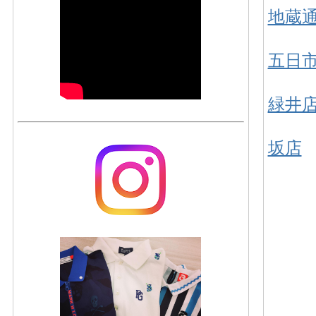
地蔵
五日
緑井
坂店