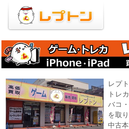
レプ
トレ
バコ
を取
中古本