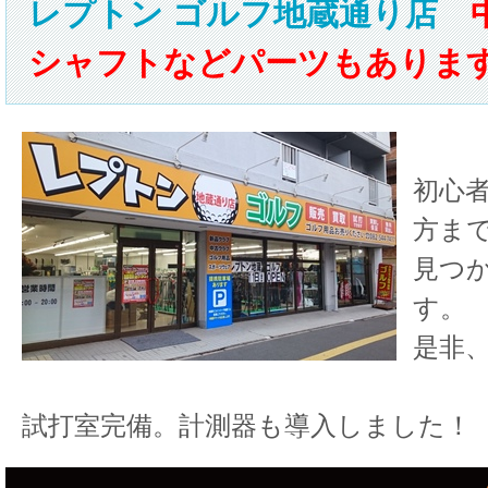
レプトン ゴルフ地蔵通り店
中
シャフトなどパーツもありま
初心
方ま
見つ
す。
是非
試打室完備。計測器も導入しました！