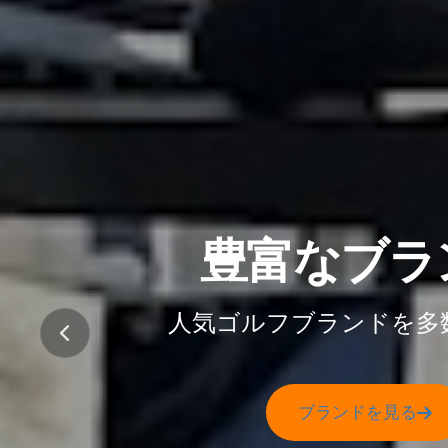
豊富なブラ
試打室完
人気ゴルフブランドを多
スカイトラックで正
試打室を見る
ブランドを見る
特徴を見る